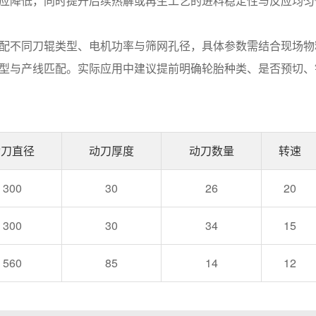
应降低，同时提升后续热解或再生工艺的进料稳定性与反应均匀
配不同刀辊类型、电机功率与筛网孔径，具体参数需结合现场物
型与产线匹配。实际应用中建议提前明确轮胎种类、是否预切、
动刀直径
动刀厚度
动刀数量
转速
300
30
26
20
300
30
34
15
560
85
14
12