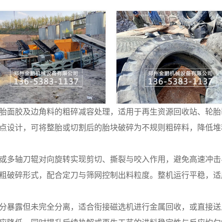
胎面胶及边角料的粗碎减容处理，适用于再生资源回收站、轮胎
点设计，可将整胎或切割后的胎块破碎为不规则粗碎料，降低堆
或多轴刀辊对向旋转实现剪切、撕裂与咬入作用，避免高速冲击
粗破碎形式，配合定刀与筛网控制出料粒度。整机运行平稳，适
分暴露但未完全分离，适合衔接磁选机进行金属回收，或直接送