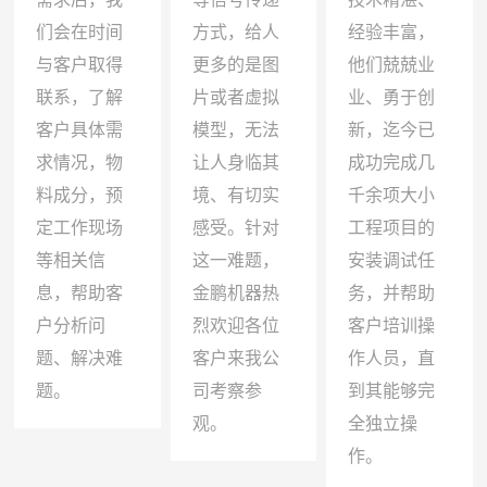
们会在时间
方式，给人
经验丰富，
与客户取得
更多的是图
他们兢兢业
联系，了解
片或者虚拟
业、勇于创
客户具体需
模型，无法
新，迄今已
求情况，物
让人身临其
成功完成几
料成分，预
境、有切实
千余项大小
定工作现场
感受。针对
工程项目的
等相关信
这一难题，
安装调试任
息，帮助客
金鹏机器热
务，并帮助
户分析问
烈欢迎各位
客户培训操
题、解决难
客户来我公
作人员，直
题。
司考察参
到其能够完
观。
全独立操
作。