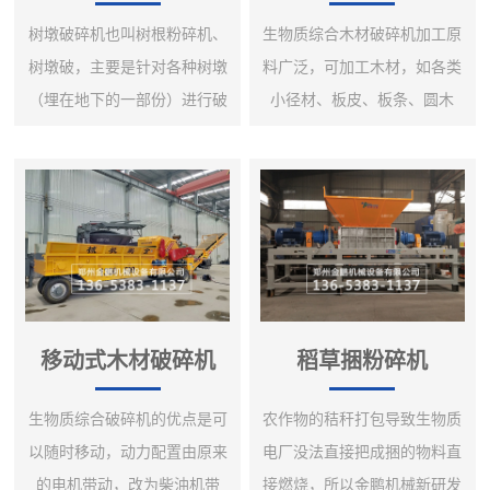
树墩破碎机也叫树根粉碎机、
生物质综合木材破碎机加工原
树墩破，主要是针对各种树墩
料广泛，可加工木材，如各类
（埋在地下的一部份）进行破
小径材、板皮、板条、圆木
碎的专业破碎设备，是我公司
芯、建筑模板等，以及各类非
根据市场需求，针对树墩形体
木质原料如各类散装秸秆、棉
较大、文理交叉复杂、体积
柴、芦苇等，适用范围广泛。
重、难以搬动、难破碎等特
本机采用链板式智能进料，可
性，研发生产的又一种新型专
根据主电机负荷自动调节进料
业破碎设备。由于设计简单合
速度。使机器满负荷运转避免
理、耐用、生产效率高，经推
空载运行，使进料更加顺畅，
移动式木材破碎机
稻草捆粉碎机
广后效果良好。整套设备由电
大幅度提高生产能力，是生物
动机带动，噪音小，工作稳
质发电厂的理想设备。生物质
生物质综合破碎机的优点是可
农作物的秸秆打包导致生物质
定，产量高，成品质量好，加
综合木材破碎机设备采用抓机
以随时移动，动力配置由原来
电厂没法直接把成捆的物料直
工成本低，是生物质发电厂和
喂料，可以打模板、秸秆、树
的电机带动，改为柴油机带
接燃烧，所以金鹏机械新研发