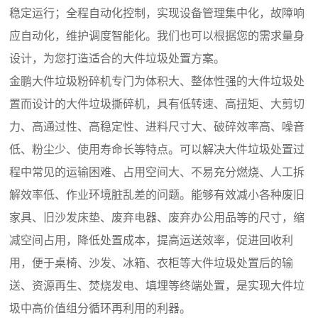
稳定运行；全程自动化控制，实现设备管理集中化，故障响
应自动化，维护调度智能化。我们也可以根据您的需求量身
设计，为您打造适合的大件垃圾处置方案。
金鹏大件垃圾粉碎机专门为体积大、整体性强的大件垃圾处
置而设计的大件垃圾撕碎机，具有低转速、高扭矩、大剪切
力、高通过性、高稳定性、进料尺寸大、破碎效率高、噪音
低、粉尘少、使用寿命长等特点。可以解决大件垃圾处置过
程中常见的运输困难、占用空间大、不易充分燃烧、人工拆
解效率低、作业环境脏乱差的问题。能够有效减小各种废旧
家具、旧沙发床垫、废弃电器、废弃办公用品等的尺寸，缩
减空间占用，降低处置成本，提高运送效率，促进回收利
用，便于桌椅、沙发、冰箱、衣柜等大件垃圾处置后的输
送、资源再生、焚烧发电、填埋等终端处置，是实现大件垃
圾中高价值组分循环再利用的利器。